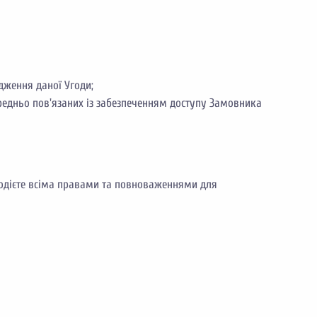
ження даної Угоди;
редньо пов'язаних із забезпеченням доступу Замовника
олодієте всіма правами та повноваженнями для