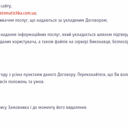
сайту;
tematichka.com.ua
;
оживачем послуг, що надаються за укладеним Договором;
надання інформаційних послуг, який укладається шляхом підтверд
даних користувача, а також файлів на сервері Виконавця, безпосе
 згоду з усіма пунктами даного Договору. Переконайтеся, що Ви в
всіх положень та умов.
апису Замовника і до моменту його видалення.