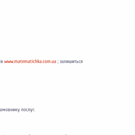
ів
www.matematichka.com.ua
; залишиться
амовнику послуг.