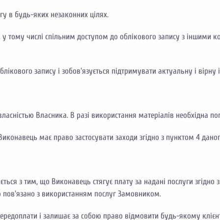
гу в будь-яких незаконних цілях.
 у тому числі спільним доступом до облікового запису з іншими к
ікового запису і зобов'язується підтримувати актуальну і вірну
ласністью Власника. В разі використання матеріалів необхідна по
иконавець має право застосувати заходи згідно з пунктом 4 даног
ться з тим, що Виконавець стягує плату за надані послуги згідн
що пов'язано з використанням послуг Замовником.
передоплати і залишає за собою право відмовити будь-якому клієн