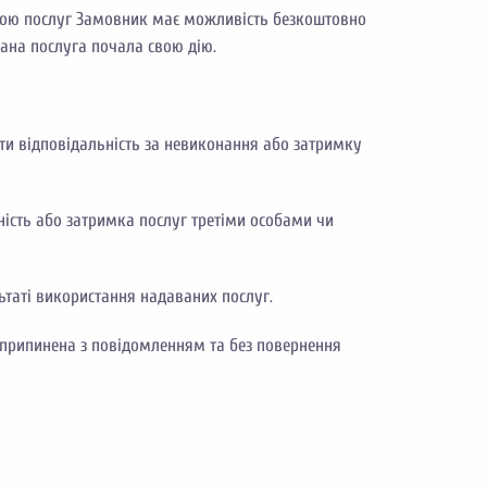
атою послуг Замовник має можливість безкоштовно
вана послуга почала свою дію.
сти відповідальність за невиконання або затримку
утність або затримка послуг третіми особами чи
ьтаті використання надаваних послуг.
о припинена з повідомленням та без повернення