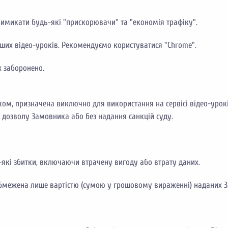
вимикати будь-які "прискорювачи" та "економія трафіку".
аших відео-уроків. Рекомендуємо користуватися "Chrome".
х заборонено.
ом, призначена виключно для використання на сервісі відео-урок
з дозволу Замовника або без надання санкцій суду.
-які збитки, включаючи втрачену вигоду або втрату даних.
бмежена лише вартістю (сумою у грошовому вираженні) наданих З