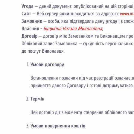
Угода
— даний документ, опублікований на цій сторінці 
Сайт
— Веб сервер який знаходиться за адресою:
www.ma
Замовник
— особа, яка підтвердила дану угоду і є сп
Власник
-
Буцикіна Наталя Миколаївна
;
Договір
— договір між Замовником та Виконавцем про 
Обліковий запис Замовника — сукупність персональних 
до послуг Виконавця.
Умови договору
Встановлення позначки під час реєстрації означає
прийняття даного Договору і готові дотримуватися 
Термін
Цей договір діє з моменту створення облікового з
Умови повернення коштів