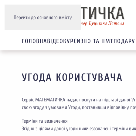
Перейти до основного вмісту
ГОЛОВНА
ВІДЕОКУРСИ
3НО ТА НМТ
ПОДАРУ
УГОДА КОРИСТУВАЧА
Сервіс МАТЕМАТИЧКА надає послуги на підставі даної У
свою згоду з умовами Угоди, поставивши відповідну позн
Терміни та визначення
Згідно з цілями даної угоди нижчезазначені терміни ви