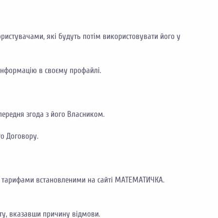
ористувачами, які будуть потім використовувати його у
 інформацію в своєму профайлі.
передня згода з його Власником.
о Договору.
о з тарифами встановленими на сайті МАТЕМАТИЧКА.
ту, вказавши причину відмови.