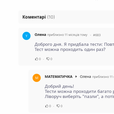
Коментарі
(
10
)
Олена
приблизно 11 місяців тому
#683
Доброго дня. Я придбала тести: Пов
Тест можна проходить один раз?
0
0
MАТЕМАТИЧКА
Олена
приблизно 11 
Добрий день!
Тести можна проходити багато р
Ліворуч виберіть "пазли", а пот
0
0