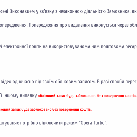
несені Виконавцем у зв'язку з незаконною діяльністю Замовника, 
опередження. Попередження про видалення виконується через обл
ї електронної пошти на використовуваному ним поштовому ресурсі 
відео одночасно під своїм обліковим записом. В разі спроби перег
. В іншому випадку
обліковий запис буде заблоковано без повернення коштів.
іковий запис буде заблоковано без повернення коштів.
аштуванях потрібно відключити режим "Opera Turbo".