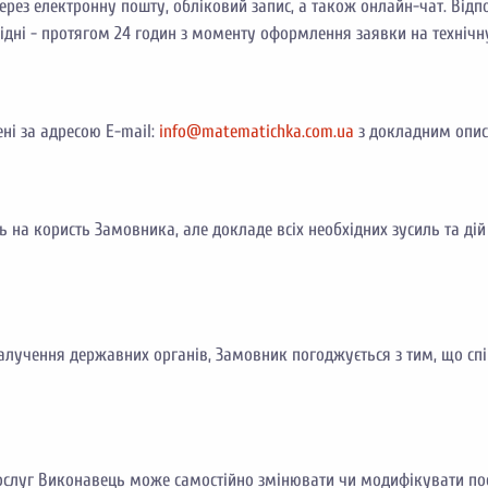
рез електронну пошту, обліковий запис, а також онлайн-чат. Від
хідні - протягом 24 годин з моменту оформлення заявки на технічн
ні за адресою E-mail:
info@matematichka.com.ua
з докладним описо
 на користь Замовника, але докладе всіх необхідних зусиль та дій
залучення державних органів, Замовник погоджується з тим, що сп
послуг Виконавець може самостійно змінювати чи модифікувати пос