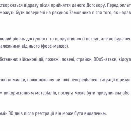
створюється відразу після прийняття даного Договору. Перед опл
 можуть бути повернені на рахунок Замовника після того, як нада
ний рівень доступності та продуктивності послуг, але не буде не
езалежними від нього (форс-мажор).
бставини: військові дії, пожежі, повені, страйки, DDoS-атаки, відс
-які помилки, пошкодження чи інші непередбачені ситуації в резул
нним використанням матеріалів, послуга може бути призупинена аб
мін 30 днів після реєстрації він може бути видаленим.