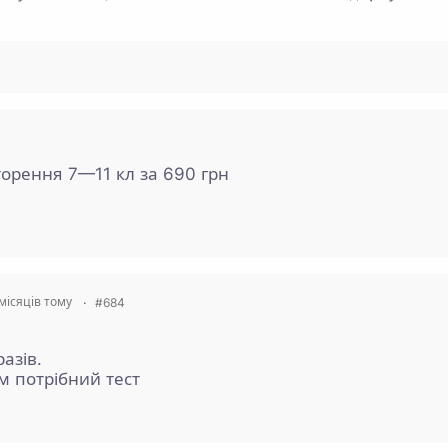
торення 7—11 кл за 690 грн
місяців тому
#684
азів.
ім потрібний тест