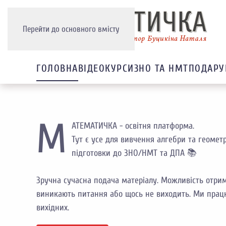
Перейти до основного вмісту
ГОЛОВНА
ВІДЕОКУРСИ
3НО ТА НМТ
ПОДАРУ
М
АТЕМАТИЧКА - освітня платформа.
Тут є усе для вивчення алгебри та геометрії
підготовки до ЗНО/НМТ та ДПА 📚
Зручна сучасна подача матеріалу. Можливість отри
виникають питання або щось не виходить. Ми прац
вихідних.