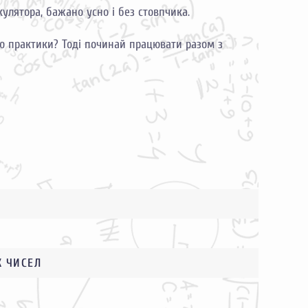
улятора, бажано усно і без стовпчика.
стю практики? Тоді починай працювати разом з
Х ЧИСЕЛ