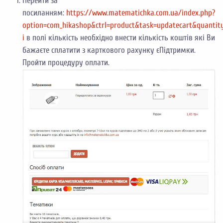
Перейти за
посиланням:
https://www.matematichka.com.ua/index.php?
option=com_hikashop&ctrl=product&task=updatecart&quantit
і
в полі кількість необхідно внести кількість коштів які Ви
бажаєте сплатити з карткового рахунку єПідтримки.
Пройти процедуру оплати.